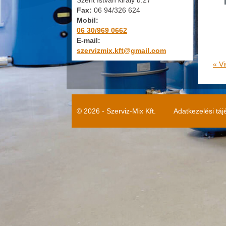
Szent István király u.27
Fax:
06 94/326 624
Mobil:
06 30/969 0662
E-mail:
szervizmix.kft@gmail.com
« Vi
© 2026 - Szerviz-Mix Kft.
Adatkezelési táj