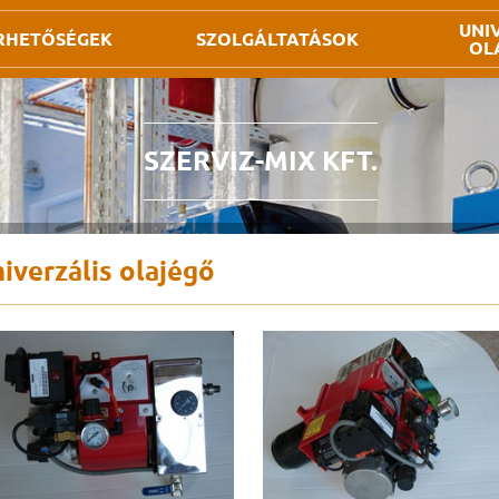
UNI
RHETŐSÉGEK
SZOLGÁLTATÁSOK
OL
SZERVIZ-MIX KFT.
iverzális olajégő