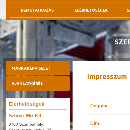
BEMUTATKOZÁS
ELÉRHETŐSÉGEK
S
SZER
MÁRKAKÉPVISELET
Impresszum
AJÁNLATKÉRÉS
Elérhetőségek
Cégnév:
Szerviz-Mix Kft.
Cím:
9700 Szombathely,