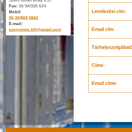
Szent István király u.27
Fax:
06 94/326 624
Levelezési cím:
Mobil:
06 30/969 0662
E-mail:
Email cím:
szervizmix.kft@gmail.com
Tárhelyszolgáltat
Címe:
Email címe: