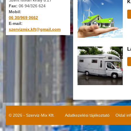
Szent István király u.27
K
Fax:
06 94/326 624
Mobil:
06 30/969 0662
E-mail:
szervizmix.kft@gmail.com
L
© 2026 - Szerviz-Mix Kft.
Adatkezelési tájékoztató
Oldal in