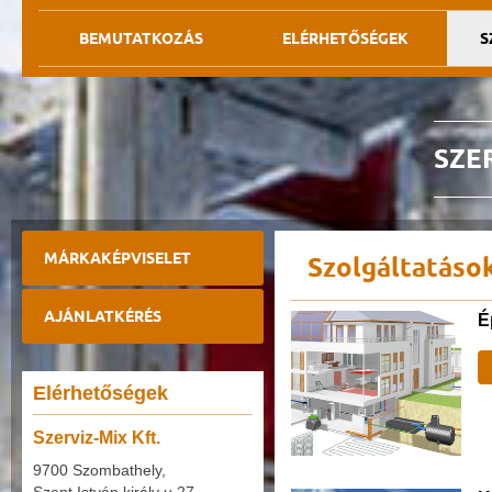
BEMUTATKOZÁS
ELÉRHETŐSÉGEK
S
SZER
MÁRKAKÉPVISELET
Szolgáltatáso
AJÁNLATKÉRÉS
É
Elérhetőségek
Szerviz-Mix Kft.
9700 Szombathely,