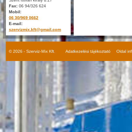
Szent István király u.27
Fax:
06 94/326 624
Mobil:
06 30/969 0662
E-mail:
szervizmix.kft@gmail.com
© 2026 - Szerviz-Mix Kft.
Adatkezelési tájékoztató
Oldal in