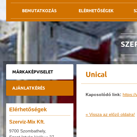
BEMUTATKOZÁS
ELÉRHETŐSÉGEK
S
SZER
MÁRKAKÉPVISELET
Unical
AJÁNLATKÉRÉS
Kapcsolódó link:
https:/
Elérhetőségek
« Vissza az előző oldalra!
Szerviz-Mix Kft.
9700 Szombathely,